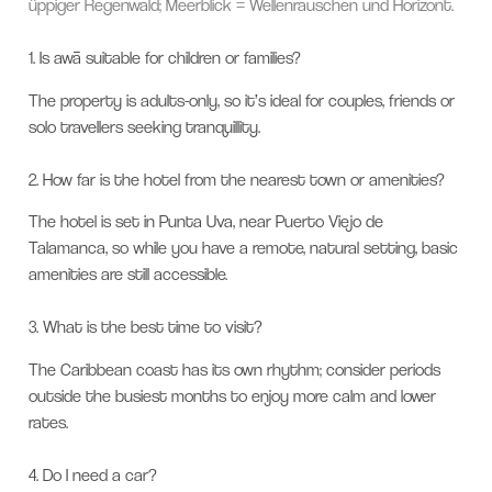
üppiger Regenwald; Meerblick = Wellenrauschen und Horizont.
1.
Is awā suitable for children or families?
The property is adults-only, so it’s ideal for couples, friends or
solo travellers seeking tranquillity.
2.
How far is the hotel from the nearest town or amenities?
The hotel is set in Punta Uva, near Puerto Viejo de
Talamanca, so while you have a remote, natural setting, basic
amenities are still accessible.
3.
What is the best time to visit?
The Caribbean coast has its own rhythm; consider periods
outside the busiest months to enjoy more calm and lower
rates.
4.
Do I need a car?