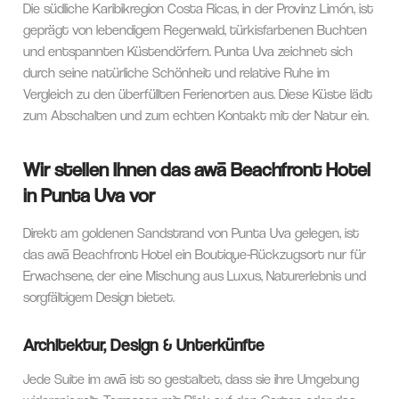
Die südliche Karibikregion Costa Ricas, in der Provinz Limón, ist
geprägt von lebendigem Regenwald, türkisfarbenen Buchten
und entspannten Küstendörfern. Punta Uva zeichnet sich
durch seine natürliche Schönheit und relative Ruhe im
Vergleich zu den überfüllten Ferienorten aus. Diese Küste lädt
zum Abschalten und zum echten Kontakt mit der Natur ein.
Wir stellen Ihnen das awā Beachfront Hotel
in Punta Uva vor
Direkt am goldenen Sandstrand von Punta Uva gelegen, ist
das awā Beachfront Hotel ein Boutique-Rückzugsort nur für
Erwachsene, der eine Mischung aus Luxus, Naturerlebnis und
sorgfältigem Design bietet.
Architektur, Design & Unterkünfte
Jede Suite im awā ist so gestaltet, dass sie ihre Umgebung