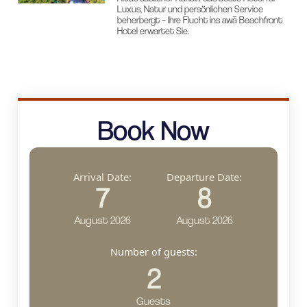
Luxus, Natur und persönlichen Service
beherbergt – Ihre Flucht ins awā Beachfront
Hotel erwartet Sie.
Book Now
Arrival Date:
Departure Date:
7
8
August 2026
August 2026
Number of guests:
2
Guests