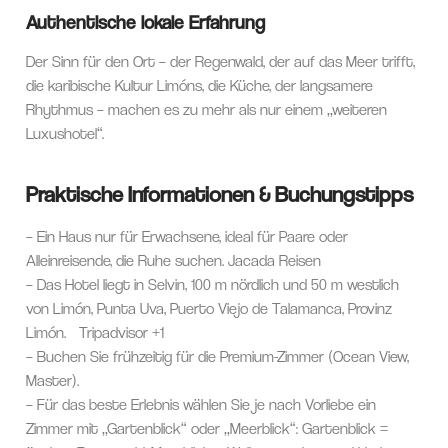
Authentische lokale Erfahrung
Der Sinn für den Ort – der Regenwald, der auf das Meer trifft,
die karibische Kultur Limóns, die Küche, der langsamere
Rhythmus – machen es zu mehr als nur einem „weiteren
Luxushotel“.
Praktische Informationen & Buchungstipps
– Ein Haus nur für Erwachsene, ideal für Paare oder
Alleinreisende, die Ruhe suchen.
Jacada Reisen
– Das Hotel liegt in Selvin, 100 m nördlich und 50 m westlich
von Limón, Punta Uva, Puerto Viejo de Talamanca, Provinz
Limón.
Tripadvisor
+1
– Buchen Sie frühzeitig für die Premium-Zimmer (Ocean View,
Master).
– Für das beste Erlebnis wählen Sie je nach Vorliebe ein
Zimmer mit „Gartenblick“ oder „Meerblick“: Gartenblick =