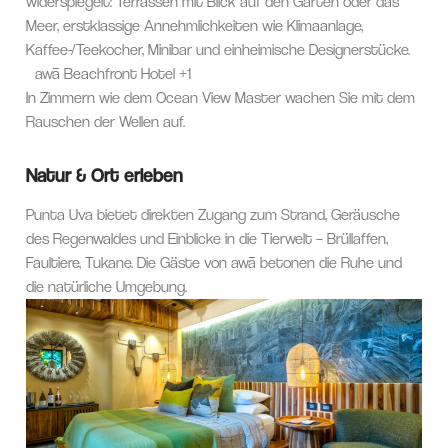
widerspiegelt: Terrassen mit Blick auf den Garten oder das
Meer, erstklassige Annehmlichkeiten wie Klimaanlage,
Kaffee-/Teekocher, Minibar und einheimische Designerstücke.
awā Beachfront Hotel
+1
In Zimmern wie dem Ocean View Master wachen Sie mit dem
Rauschen der Wellen auf.
Natur & Ort erleben
Punta Uva bietet direkten Zugang zum Strand, Geräusche
des Regenwaldes und Einblicke in die Tierwelt – Brüllaffen,
Faultiere, Tukane. Die Gäste von awā betonen die Ruhe und
die natürliche Umgebung.