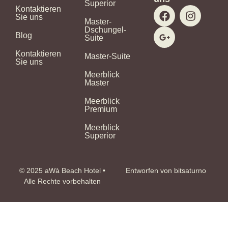
Superior
F
G
I
Kontaktieren
Sie uns
a
o
n
Master-
c
o
s
Dschungel-
Blog
Suite
e
g
t
b
l
a
Kontaktieren
Master-Suite
o
e
g
Sie uns
o
-
r
Meerblick
k
p
a
Master
l
m
Meerblick
u
Premium
s
-
Meerblick
g
Superior
© 2025 aWà Beach Hotel •
Entworfen von bitsaturno
Alle Rechte vorbehalten