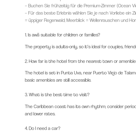
– Buchen Sie frühzeitig für die Premium-Zimmer (Ocean Vi
– Für das beste Erlebnis wählen Sie je nach Vorliebe ein 
= üppiger Regenwald; Meerblick = Wellenrauschen und Hor
1.
Is awā suitable for children or families?
The property is adults-only, so it’s ideal for couples, friends
2.
How far is the hotel from the nearest town or amenitie
The hotel is set in Punta Uva, near Puerto Viejo de Talam
basic amenities are still accessible.
3.
What is the best time to visit?
The Caribbean coast has its own rhythm; consider perio
and lower rates.
4.
Do I need a car?