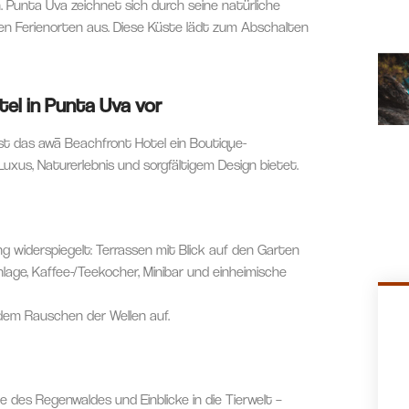
Punta Uva zeichnet sich durch seine natürliche
ten Ferienorten aus. Diese Küste lädt zum Abschalten
tel in Punta Uva vor
st das awā Beachfront Hotel ein Boutique-
uxus, Naturerlebnis und sorgfältigem Design bietet.
ng widerspiegelt: Terrassen mit Blick auf den Garten
lage, Kaffee-/Teekocher, Minibar und einheimische
em Rauschen der Wellen auf.
des Regenwaldes und Einblicke in die Tierwelt –