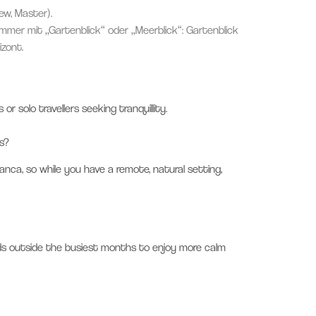
ew, Master).
Zimmer mit „Gartenblick“ oder „Meerblick“: Gartenblick
izont.
 or solo travellers seeking tranquillity.
s?
anca, so while you have a remote, natural setting,
ds outside the busiest months to enjoy more calm