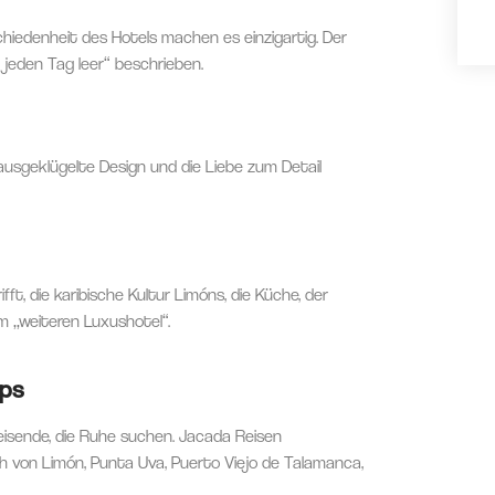
hiedenheit des Hotels machen es einzigartig. Der
 jeden Tag leer“ beschrieben.
ausgeklügelte Design und die Liebe zum Detail
ft, die karibische Kultur Limóns, die Küche, der
 „weiteren Luxushotel“.
pps
reisende, die Ruhe suchen.
Jacada Reisen
lich von Limón, Punta Uva, Puerto Viejo de Talamanca,