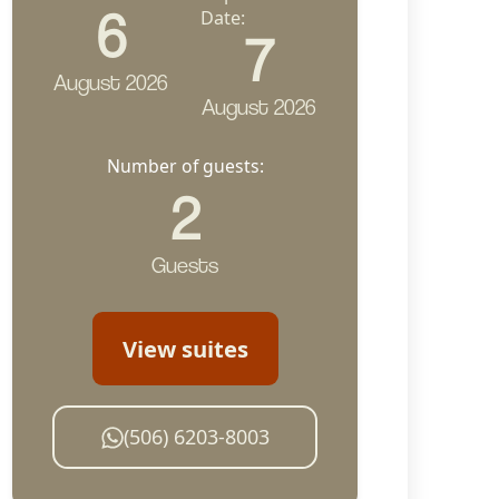
6
Date:
7
August 2026
August 2026
Number of guests:
2
Guests
View suites
(506) 6203-8003