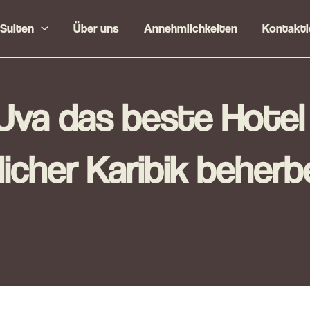
Suiten
Über uns
Annehmlichkeiten
Kontakti
va das beste Hotel 
licher Karibik beherb