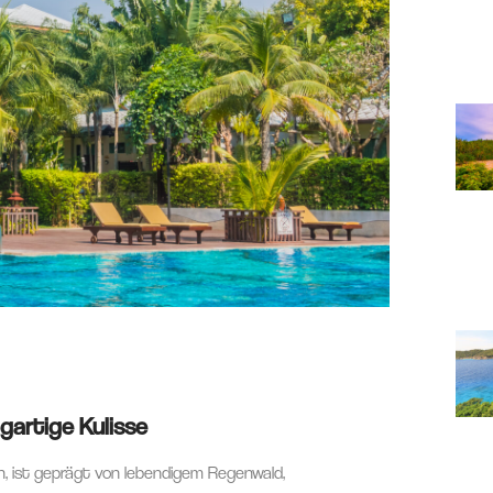
igartige Kulisse
món, ist geprägt von lebendigem Regenwald,