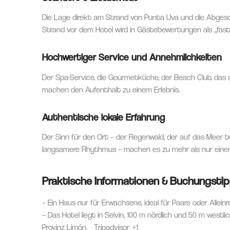
Die Lage direkt am Strand von Punta Uva und die Abgesc
Strand vor dem Hotel wird in Gästebewertungen als „fast
Hochwertiger Service und Annehmlichkeiten
Der Spa-Service, die Gourmetküche, der Beach Club, das 
machen den Aufenthalt zu einem Erlebnis.
Authentische lokale Erfahrung
Der Sinn für den Ort – der Regenwald, der auf das Meer trif
langsamere Rhythmus – machen es zu mehr als nur einem
Praktische Informationen & Buchungsti
– Ein Haus nur für Erwachsene, ideal für Paare oder Allein
– Das Hotel liegt in Selvin, 100 m nördlich und 50 m west
Provinz Limón.
Tripadvisor
+1