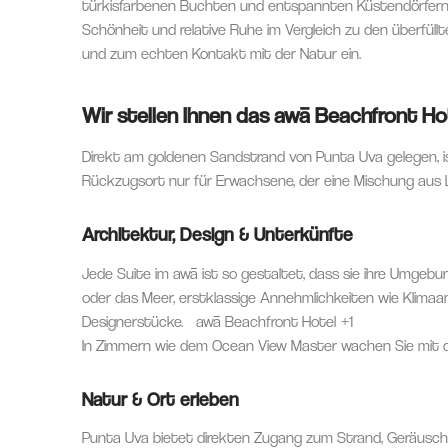
türkisfarbenen Buchten und entspannten Küstendörfern. 
Schönheit und relative Ruhe im Vergleich zu den überfüll
und zum echten Kontakt mit der Natur ein.
Wir stellen Ihnen das awā Beachfront Ho
Direkt am goldenen Sandstrand von Punta Uva gelegen, i
Rückzugsort nur für Erwachsene, der eine Mischung aus L
Architektur, Design & Unterkünfte
Jede Suite im awā ist so gestaltet, dass sie ihre Umgebu
oder das Meer, erstklassige Annehmlichkeiten wie Klimaan
Designerstücke.
awā Beachfront Hotel
+1
In Zimmern wie dem Ocean View Master wachen Sie mit d
Natur & Ort erleben
Punta Uva bietet direkten Zugang zum Strand, Geräusche 