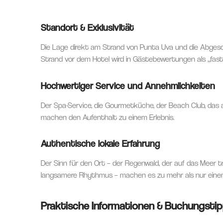
Standort & Exklusivität
Die Lage direkt am Strand von Punta Uva und die Abgesc
Strand vor dem Hotel wird in Gästebewertungen als „fast
Hochwertiger Service und Annehmlichkeiten
Der Spa-Service, die Gourmetküche, der Beach Club, das 
machen den Aufenthalt zu einem Erlebnis.
Authentische lokale Erfahrung
Der Sinn für den Ort – der Regenwald, der auf das Meer trif
langsamere Rhythmus – machen es zu mehr als nur einem
Praktische Informationen & Buchungsti