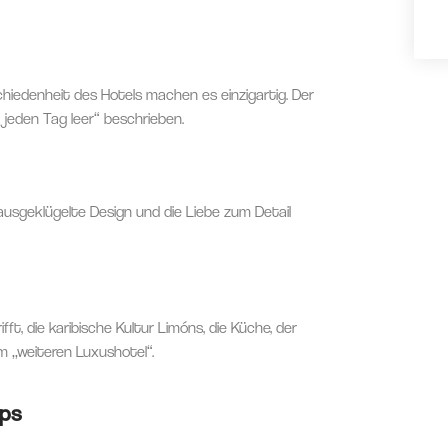
hiedenheit des Hotels machen es einzigartig. Der
 jeden Tag leer“ beschrieben.
ausgeklügelte Design und die Liebe zum Detail
ft, die karibische Kultur Limóns, die Küche, der
 „weiteren Luxushotel“.
pps