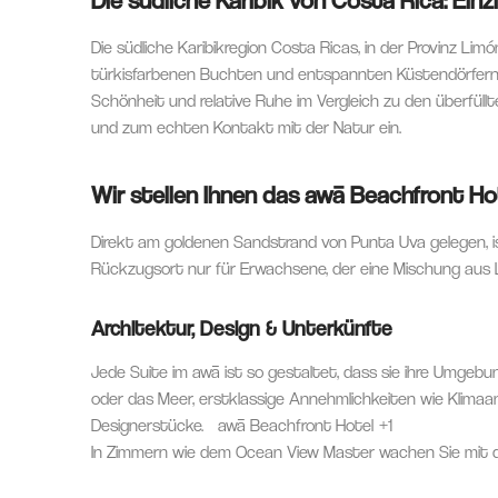
Die südliche Karibikregion Costa Ricas, in der Provinz Li
türkisfarbenen Buchten und entspannten Küstendörfern. 
Schönheit und relative Ruhe im Vergleich zu den überfüll
und zum echten Kontakt mit der Natur ein.
Wir stellen Ihnen das awā Beachfront Ho
Direkt am goldenen Sandstrand von Punta Uva gelegen, i
Rückzugsort nur für Erwachsene, der eine Mischung aus L
Architektur, Design & Unterkünfte
Jede Suite im awā ist so gestaltet, dass sie ihre Umgebu
oder das Meer, erstklassige Annehmlichkeiten wie Klimaan
Designerstücke.
awā Beachfront Hotel
+1
In Zimmern wie dem Ocean View Master wachen Sie mit d