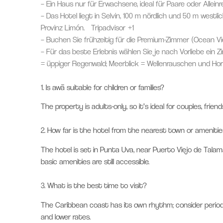
– Ein Haus nur für Erwachsene, ideal für Paare oder Allein
– Das Hotel liegt in Selvin, 100 m nördlich und 50 m west
Provinz Limón.
Tripadvisor
+1
– Buchen Sie frühzeitig für die Premium-Zimmer (Ocean Vi
– Für das beste Erlebnis wählen Sie je nach Vorliebe ein 
= üppiger Regenwald; Meerblick = Wellenrauschen und Hor
1.
Is awā suitable for children or families?
The property is adults-only, so it’s ideal for couples, friends
2.
How far is the hotel from the nearest town or amenitie
The hotel is set in Punta Uva, near Puerto Viejo de Talam
basic amenities are still accessible.
3.
What is the best time to visit?
The Caribbean coast has its own rhythm; consider perio
and lower rates.