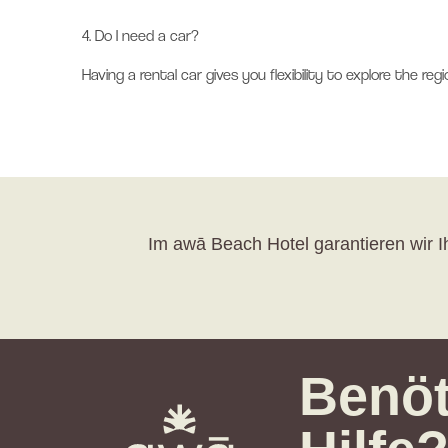
4.
Do I need a car?
Having a rental car gives you flexibility to explore the r
Im awā Beach Hotel garantieren wir Ih
Benöt