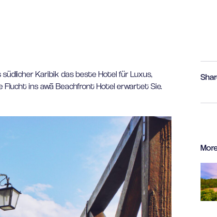
südlicher Karibik das beste Hotel für Luxus,
Shar
e Flucht ins awā Beachfront Hotel erwartet Sie.
More