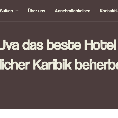
Suiten
Über uns
Annehmlichkeiten
Kontakti
va das beste Hotel 
licher Karibik beherb