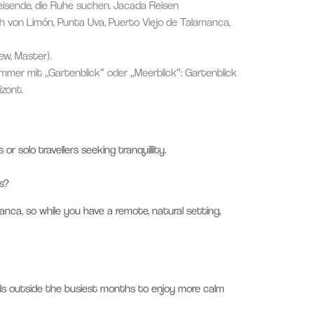
reisende, die Ruhe suchen.
Jacada Reisen
lich von Limón, Punta Uva, Puerto Viejo de Talamanca,
ew, Master).
Zimmer mit „Gartenblick“ oder „Meerblick“: Gartenblick
izont.
 or solo travellers seeking tranquillity.
s?
anca, so while you have a remote, natural setting,
ds outside the busiest months to enjoy more calm