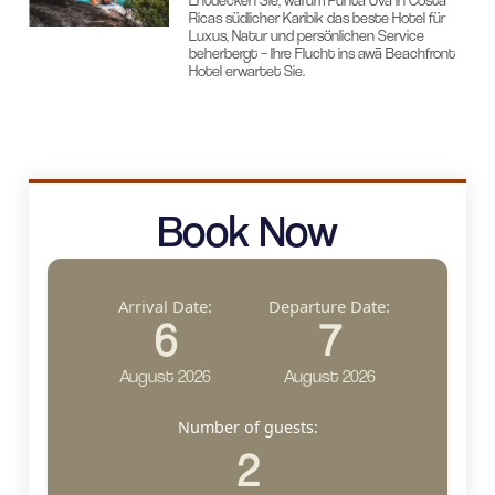
Ricas südlicher Karibik das beste Hotel für
Luxus, Natur und persönlichen Service
beherbergt – Ihre Flucht ins awā Beachfront
Hotel erwartet Sie.
Book Now
Arrival Date:
Departure Date:
6
7
August 2026
August 2026
Number of guests:
2