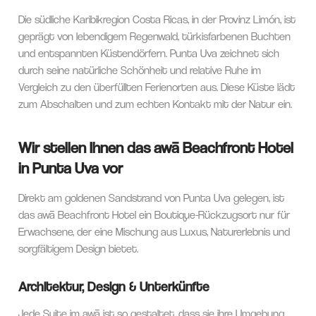
Die südliche Karibikregion Costa Ricas, in der Provinz Limón, ist
geprägt von lebendigem Regenwald, türkisfarbenen Buchten
und entspannten Küstendörfern. Punta Uva zeichnet sich
durch seine natürliche Schönheit und relative Ruhe im
Vergleich zu den überfüllten Ferienorten aus. Diese Küste lädt
zum Abschalten und zum echten Kontakt mit der Natur ein.
Wir stellen Ihnen das awā Beachfront Hotel
in Punta Uva vor
Direkt am goldenen Sandstrand von Punta Uva gelegen, ist
das awā Beachfront Hotel ein Boutique-Rückzugsort nur für
Erwachsene, der eine Mischung aus Luxus, Naturerlebnis und
sorgfältigem Design bietet.
Architektur, Design & Unterkünfte
Jede Suite im awā ist so gestaltet, dass sie ihre Umgebung