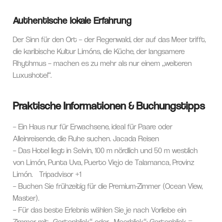
Authentische lokale Erfahrung
Der Sinn für den Ort – der Regenwald, der auf das Meer trifft,
die karibische Kultur Limóns, die Küche, der langsamere
Rhythmus – machen es zu mehr als nur einem „weiteren
Luxushotel“.
Praktische Informationen & Buchungstipps
– Ein Haus nur für Erwachsene, ideal für Paare oder
Alleinreisende, die Ruhe suchen.
Jacada Reisen
– Das Hotel liegt in Selvin, 100 m nördlich und 50 m westlich
von Limón, Punta Uva, Puerto Viejo de Talamanca, Provinz
Limón.
Tripadvisor
+1
– Buchen Sie frühzeitig für die Premium-Zimmer (Ocean View,
Master).
– Für das beste Erlebnis wählen Sie je nach Vorliebe ein
Zimmer mit „Gartenblick“ oder „Meerblick“: Gartenblick =