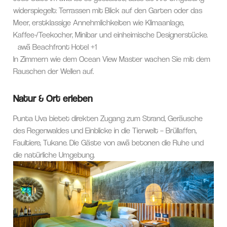
widerspiegelt: Terrassen mit Blick auf den Garten oder das
Meer, erstklassige Annehmlichkeiten wie Klimaanlage,
Kaffee-/Teekocher, Minibar und einheimische Designerstücke.
awā Beachfront Hotel
+1
In Zimmern wie dem Ocean View Master wachen Sie mit dem
Rauschen der Wellen auf.
Natur & Ort erleben
Punta Uva bietet direkten Zugang zum Strand, Geräusche
des Regenwaldes und Einblicke in die Tierwelt – Brüllaffen,
Faultiere, Tukane. Die Gäste von awā betonen die Ruhe und
die natürliche Umgebung.