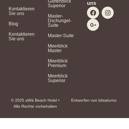
Gartenblick
uns
Superior
F
G
I
Kontaktieren
Sie uns
a
o
n
Master-
c
o
s
Dschungel-
Blog
Suite
e
g
t
b
l
a
Kontaktieren
Master-Suite
o
e
g
Sie uns
o
-
r
Meerblick
k
p
a
Master
l
m
Meerblick
u
Premium
s
-
Meerblick
g
Superior
© 2025 aWà Beach Hotel •
Entworfen von bitsaturno
Alle Rechte vorbehalten